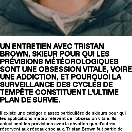
SLAP 104
LITE
SLAP 92
SLA
UN ENTRETIEN AVEC TRISTAN
BROWN, SKIEUR POUR QUI LES
UBAC 102
UBAC
PRÉVISIONS MÉTÉOROLOGIQUES
SONT UNE OBSESSION VITALE, VOIRE
UNE ADDICTION, ET POURQUOI LA
SURVEILLANCE DES CYCLES DE
TEMPÊTE CONSTITUENT L'ULTIME
PLAN DE SURVIE.
BÂTONS
F
Il existe une catégorie assez particulière de skieurs pour qui
les applications météo relèvent de l'obsession vitale. Ils
actualisent les prévisions avec la dévotion que d'autres
réservent aux réseaux sociaux. Tristan Brown fait partie de