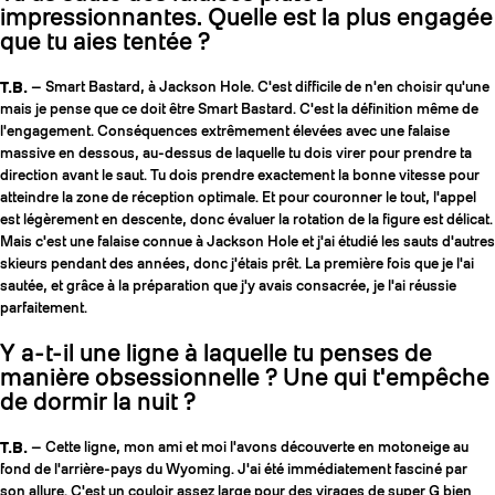
impressionnantes. Quelle est la plus engagée
que tu aies tentée ?
T.B.
— Smart Bastard, à Jackson Hole. C'est difficile de n'en choisir qu'une
mais je pense que ce doit être Smart Bastard. C'est la définition même de
l'engagement. Conséquences extrêmement élevées avec une falaise
massive en dessous, au-dessus de laquelle tu dois virer pour prendre ta
direction avant le saut. Tu dois prendre exactement la bonne vitesse pour
atteindre la zone de réception optimale. Et pour couronner le tout, l'appel
est légèrement en descente, donc évaluer la rotation de la figure est délicat.
Mais c'est une falaise connue à Jackson Hole et j'ai étudié les sauts d'autres
skieurs pendant des années, donc j'étais prêt. La première fois que je l'ai
sautée, et grâce à la préparation que j'y avais consacrée, je l'ai réussie
parfaitement.
Y a-t-il une ligne à laquelle tu penses de
manière obsessionnelle ? Une qui t'empêche
de dormir la nuit ?
T.B.
— Cette ligne, mon ami et moi l'avons découverte en motoneige au
fond de l'arrière-pays du Wyoming. J'ai été immédiatement fasciné par
son allure. C'est un couloir assez large pour des virages de super G bien