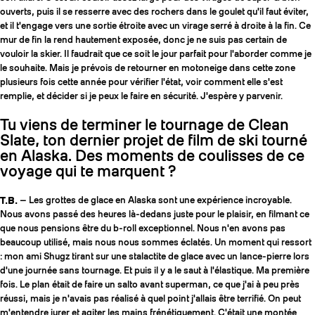
ouverts, puis il se resserre avec des rochers dans le goulet qu'il faut éviter,
et il t'engage vers une sortie étroite avec un virage serré à droite à la fin. Ce
mur de fin la rend hautement exposée, donc je ne suis pas certain de
vouloir la skier. Il faudrait que ce soit le jour parfait pour l'aborder comme je
le souhaite. Mais je prévois de retourner en motoneige dans cette zone
plusieurs fois cette année pour vérifier l'état, voir comment elle s'est
remplie, et décider si je peux le faire en sécurité. J'espère y parvenir.
Tu viens de terminer le tournage de Clean
Slate, ton dernier projet de film de ski tourné
en Alaska. Des moments de coulisses de ce
voyage qui te marquent ?
T.B.
— Les grottes de glace en Alaska sont une expérience incroyable.
Nous avons passé des heures là-dedans juste pour le plaisir, en filmant ce
que nous pensions être du b-roll exceptionnel. Nous n'en avons pas
beaucoup utilisé, mais nous nous sommes éclatés. Un moment qui ressort
: mon ami Shugz tirant sur une stalactite de glace avec un lance-pierre lors
d'une journée sans tournage. Et puis il y a le saut à l'élastique. Ma première
fois. Le plan était de faire un salto avant superman, ce que j'ai à peu près
réussi, mais je n'avais pas réalisé à quel point j'allais être terrifié. On peut
m'entendre jurer et agiter les mains frénétiquement. C'était une montée