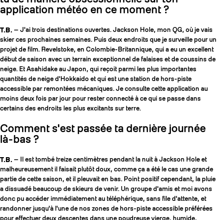
application météo en ce moment ?
T.B.
— J'ai trois destinations ouvertes. Jackson Hole, mon QG, où je vais
skier ces prochaines semaines. Puis deux endroits que je surveille pour un
projet de film. Revelstoke, en Colombie-Britannique, qui a eu un excellent
début de saison avec un terrain exceptionnel de falaises et de coussins de
neige. Et Asahidake au Japon, qui reçoit parmi les plus importantes
quantités de neige d'Hokkaido et qui est une station de hors-piste
accessible par remontées mécaniques. Je consulte cette application au
moins deux fois par jour pour rester connecté à ce qui se passe dans
certains des endroits les plus excitants sur terre.
Comment s'est passée ta dernière journée
là-bas ?
T.B.
— Il est tombé treize centimètres pendant la nuit à Jackson Hole et
malheureusement il faisait plutôt doux, comme ça a été le cas une grande
partie de cette saison, et il pleuvait en bas. Point positif cependant, la pluie
a dissuadé beaucoup de skieurs de venir. Un groupe d'amis et moi avons
donc pu accéder immédiatement au téléphérique, sans file d'attente, et
randonner jusqu'à l'une de nos zones de hors-piste accessible préférées
pour effectuer deux descentes dans une poudreuse vierge, humide,