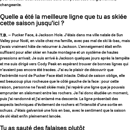
changeante.
Quelle a été la meilleure ligne que tu as skiée
cette saison jusqu'ici ?
T.B.
— Pucker Face, à Jackson Hole. J'étais dans ma ville natale de Sun
Valley pour Noël, en visite chez ma famille, avec pas mal de ski là-bas, mais
j'avais vraiment hâte de retourner à Jackson. L'enneigement était enfin
suffisant pour aller skier en haute montagne et un système de hautes
pressions arrivait. Je suis arrivé à Jackson quelques jours après la tempête
et me suis dirigé vers Cody Peak en espérant trouver de bonnes lignes qui
n'avaient pas encore été tracées. J'ai eu le plaisir de découvrir que
l'extrémité nord de Pucker Face était intacte. Début de saison oblige, elle
est beaucoup plus rocheuse que le côté gauche de la face : pour cette
raison, personne ne l'avait skiée mais j'ai repéré une ligne que je pouvais
emprunter en slalomant entre les rochers. Je l'ai donc étudiée un moment,
puis j'ai randonné et j'ai entamé ma descente. La ligne présentait des
aspects techniques d'évitement de rochers et l'intensité d'une sortie en
schuss. J'étais galvanisé une fois en bas, avec le sentiment que la saison
de ski était enfin pleinement lancée.
Tu as sauté des falaises plutôt