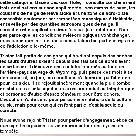
cette catégorie. Basé à Jackson Hole, il consulte constamment
trois destinations sur son appli météo : son camps de base, les
coussins de neige de Revelstoke et une zone de hors-piste
accessible seulement par remontées mécaniques à Hokkaido,
ensevelie par des quantités astronomiques de neige. Il
consulte cette application deux fois par jour, minimum. Non
pas parce que les conditions météorologiques vont changer,
mais parce que le rituel de la consultation fait partie intégrante
de l'addiction elle-même.
Tristan fait partie de ces gens qui étudient depuis des années
les sauts d'autres skieurs depuis des falaises célèbres avant
de se lancer. Il découvre des couloirs innomés au fond de
l'arrière-pays sauvage du Wyoming, puis passe des mois à se
demander si, un jour, les conditions s'aligneront parfaitement
pour les skier. Il se réjouit sincèrement quand la pluie tombe
en station, car cela signifie un accès immédiat au téléphérique
et personne d'autre d'assez téméraire pour être dehors.
COUTEAUX
L'équation n'a de sens pour personne en dehors de la culture
du ski, mais pour ceux qui en font partie, c'est la seule qui
compte.
Nous avons rejoint Tristan pour parler d'engagement, et de ce
que signifie organiser sa vie entière autour des cycles de
tempête.