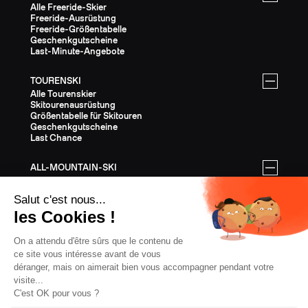
Alle Freeride-Skier
Freeride-Ausrüstung
Freeride-Größentabelle
Geschenkgutscheine
Last-Minute-Angebote
TOURENSKI
Alle Tourenskier
Skitourenausrüstung
Größentabelle für Skitouren
Geschenkgutscheine
Last Chance
ALL-MOUNTAIN-SKI
Alle All-Mountain-Ski
All-Mountain-Ausrüstung
All-Mountain-Größentabelle
Geschenkgutscheine
Last Chance
AUSSTATTUNG
Die gesamte Ausrüstung
Helme
Bindungen
Stöcke