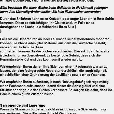
ein altes Bügeleisen, Wachsrakel und Bürste) selbst erledigen.
Bitte beachten Sie, dass Wachs beim Skifahren in die Umwelt gelangen
kann. Aus Umweltgründen sollten Sie kein Fluorwachs verwenden.
Durch das Skifahren kann es zu Kratzern oder sogar Löchern in Ihrer Sohle
kommen. Diese beeinträchtigen Ihr Gleiten und, im Falle eines
durchgehenden Lochs, die Haltbarkeit Ihres Skis (
).
Falls Sie die Reparaturen an Ihrer Lauffläche selbst vornehmen möchten,
können Sie Ptex-Fäden (das Material, aus dem die Lauffläche besteht)
verwenden. Indem Sie diese
schmelzen, können Sie die Löcher verschließen. Diese Art der Reparatur
ist jedoch nur vorübergehend: Es besteht die Gefahr, dass sich die
Reparaturstelle löst und das Loch somit wieder auftritt.
Wir empfehlen Ihnen daher, Ihre Skier von einem Fachmann warten zu
lassen, der eine fachgerechte Reparatur durchführt, die langfristig hält,
einschließlich einer Grundierung der Lauffläche sowie eines Wachses.
Wir empfehlen Ihnen außerdem, je nach Nutzungshäufigkeit regelmäßig
einen Fachmann aufzusuchen, damit dieser die Sohle glättet und eine
Struktur anbringt, die das Gleiten verbessert. So sorgen Sie dafür, dass Ihr
Paar in einem guten Zustand bleibt.
Saisonende und Lagerung
Wenn die Skisaison vorbei ist, reicht es nicht aus, die Skier einfach nur
wegzuräumen. Sie sollten eine Schicht Wachs von