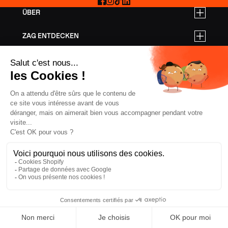
Facebook
Instagram
TikTok
LinkedIn
ÜBER
ZAG ENTDECKEN
PREISE FÜR GESCHÄFTSKUNDEN
HILFE
FREERIDE-SKI
TOURENSKI
ALL-MOUNTAIN-SKI
AUSSTATTUNG
DATENSCHUTZ
AGB
IMPRESSUM
COOKIES
FRANKREICH, € EUR
ZAG
2026