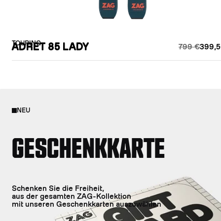
TOURING
ADRET 85 LADY
799 €
399,5
NEU
GESCHENKKARTE
Schenken Sie die Freiheit,
aus der gesamten ZAG-Kollektion
mit unseren Geschenkkarten auszuwählen