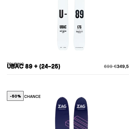
TOURING
UBAC 89 + (24–25)
699 €
349,5
-50%
LETZTE CHANCE