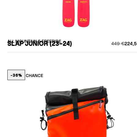
ALL MOUNTAIN & FREERIDE
SLAP JUNIOR (23–24)
449 €
224,5
-36%
LETZTE CHANCE