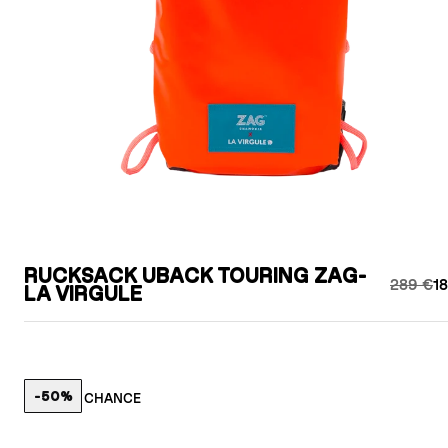
RUCKSACK UBACK TOURING ZAG-
289 €
1
LA VIRGULE
-50%
LETZTE CHANCE