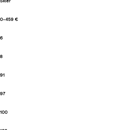
Skier
0–459 €
6
8
91
97
100