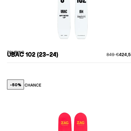
TOURING
UBAC 102 (23–24)
849 €
424,5
-50%
LETZTE CHANCE