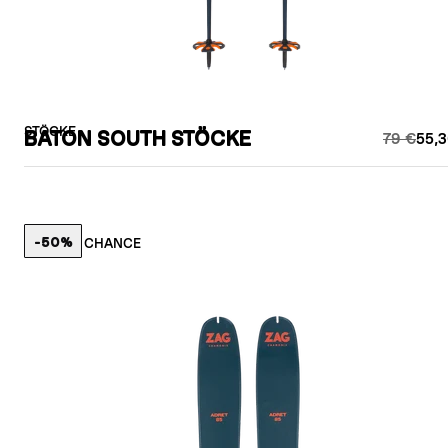
STÖCKE
BATON SOUTH STÖCKE
79 €
55,3
-50%
LETZTE CHANCE