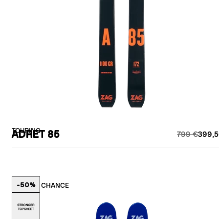
TOURING
ADRET 85
799 €
399,5
-50%
LETZTE CHANCE