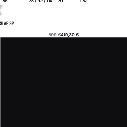
185
128 / 92 / 114
20
1.82
SLAP 92
599 €
419,30 €