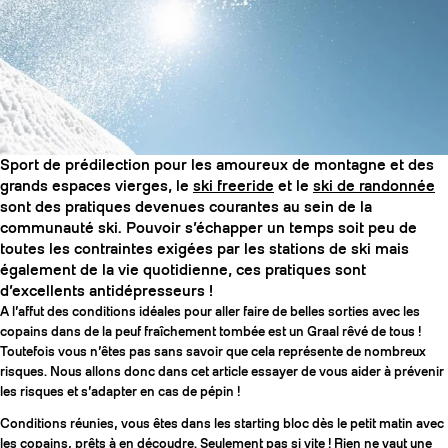
SLAP 104
LITE
SLAP 92
SLA
Sport de prédilection pour les amoureux de montagne et des
UBAC 102
UBAC
grands espaces vierges, le
ski freeride
et le
ski de randonnée
sont des pratiques devenues courantes au sein de la
communauté ski. Pouvoir s’échapper un temps soit peu de
toutes les contraintes exigées par les stations de ski mais
également de la vie quotidienne, ces pratiques sont
d’excellents antidépresseurs !
A l’affut des conditions idéales pour aller faire de belles sorties avec les
copains dans de la peuf fraîchement tombée est un Graal rêvé de tous !
Toutefois vous n’êtes pas sans savoir que cela représente de nombreux
BÂTONS
F
risques. Nous allons donc dans cet article essayer de vous aider à prévenir
les risques et s’adapter en cas de pépin !
Conditions réunies, vous êtes dans les starting bloc dès le petit matin avec
les copains, prêts à en découdre. Seulement pas si vite ! Rien ne vaut une