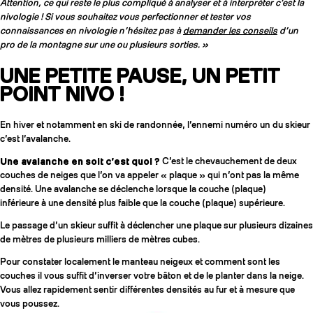
Attention, ce qui reste le plus compliqué à analyser et à interpréter c’est la
nivologie ! Si vous souhaitez vous perfectionner et tester vos
connaissances en nivologie n’hésitez pas à
demander les conseils
d’un
pro de la montagne sur une ou plusieurs sorties. »
UNE PETITE PAUSE, UN PETIT
POINT NIVO !
En hiver et notamment en ski de randonnée, l’ennemi numéro un du skieur
c’est l’avalanche.
Une avalanche en soit c’est quoi ?
C’est le chevauchement de deux
couches de neiges que l’on va appeler « plaque » qui n’ont pas la même
densité. Une avalanche se déclenche lorsque la couche (plaque)
inférieure à une densité plus faible que la couche (plaque) supérieure.
Le passage d’un skieur suffit à déclencher une plaque sur plusieurs dizaines
de mètres de plusieurs milliers de mètres cubes.
Pour constater localement le manteau neigeux et comment sont les
couches il vous suffit d’inverser votre bâton et de le planter dans la neige.
Vous allez rapidement sentir différentes densités au fur et à mesure que
vous poussez.