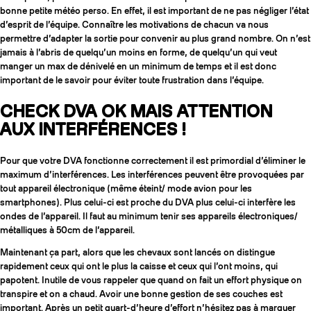
bonne petite météo perso. En effet, il est important de ne pas négliger l’état
d’esprit de l’équipe. Connaître les motivations de chacun va nous
permettre d’adapter la sortie pour convenir au plus grand nombre. On n’est
jamais à l’abris de quelqu’un moins en forme, de quelqu’un qui veut
manger un max de dénivelé en un minimum de temps et il est donc
important de le savoir pour éviter toute frustration dans l’équipe.
CHECK DVA OK MAIS ATTENTION
AUX INTERFÉRENCES !
Pour que votre DVA fonctionne correctement il est primordial d’éliminer le
maximum d’interférences. Les interférences peuvent être provoquées par
tout appareil électronique (même éteint/ mode avion pour les
smartphones). Plus celui-ci est proche du DVA plus celui-ci interfère les
COUTEAUX
ondes de l’appareil. Il faut au minimum tenir ses appareils électroniques/
métalliques à 50cm de l’appareil.
Maintenant ça part, alors que les chevaux sont lancés on distingue
rapidement ceux qui ont le plus la caisse et ceux qui l’ont moins, qui
papotent. Inutile de vous rappeler que quand on fait un effort physique on
transpire et on a chaud. Avoir une bonne gestion de ses couches est
important. Après un petit quart-d’heure d’effort n’hésitez pas à marquer