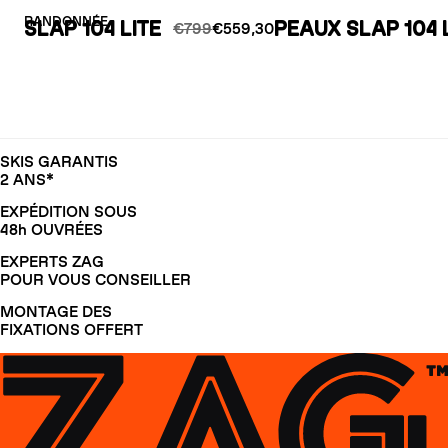
RANDONNÉE
SLAP 104 LITE
PEAUX SLAP 104 
€799
€559,30
SKIS GARANTIS
2 ANS*
EXPÉDITION SOUS
48h OUVRÉES
EXPERTS ZAG
POUR VOUS CONSEILLER
MONTAGE DES
FIXATIONS OFFERT