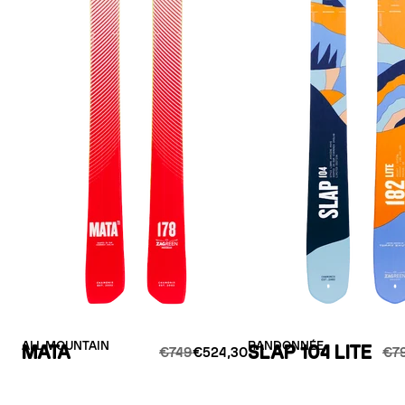
ALL MOUNTAIN
RANDONNÉE
MATA
SLAP 104 LITE
€749
€524,30
€7