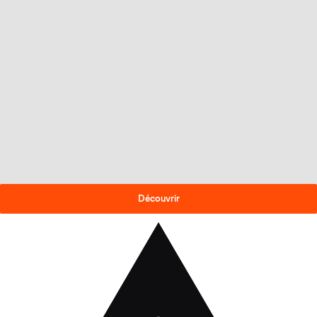
OFFRE DE FIN DE SAISON
-30% sur les skis 2025-26
!
Découvrir