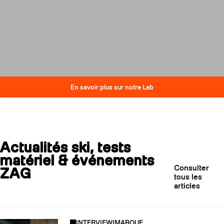
compromis sur la performance.
Découvrez comment nos skis
réduisent leur impact carbone
tout en restant au plus haut
niveau de qualité.
En savoir plus sur notre Lab
Actualités ski, tests
matériel & événements
Consulter
ZAG
tous les
articles
INTERVIEW
|
MARQUE