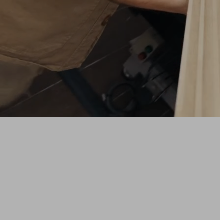
SHAPE
Une série originale ZAG qui vous plonge
dans l'atelier pour découvrir le processus
créatif derrière les nouveaux prototypes de
skis de freeride.