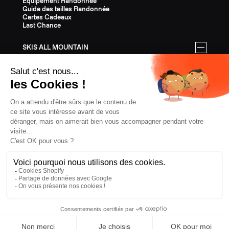
Equipement Randonnée
Guide des tailles Randonnée
Cartes Cadeaux
Last Chance
SKIS ALL MOUNTAIN
Tous les skis All Mountain
Equipement All Mountain
Guide des tailles All Mountain
Cartes Cadeaux
Last Chance
ÉQUIPEMENT
Tout l'Équipement
Casques
Fixations
Bâtons
Peaux
Couteaux
Textile
Cartes Cadeaux
Last Chance
CONFIDENTIALITÉ
CGV
MENTIONS LÉGALES
COOKIES
FRANCE, € EUR
ZAG
2026