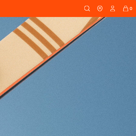
108
PEAUX