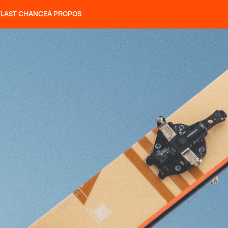
T
LAST CHANCE
À PROPOS
NS
SLAP 92
UBAC 102
SLAP 112
SLAP 92
UBAC 
COUTEAUX
P 104 LITE
RECHERCHER