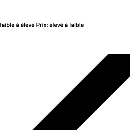
 dirait que vous n'avez encore rien ajouté. Chang
 faible à élevé
Prix: élevé à faible