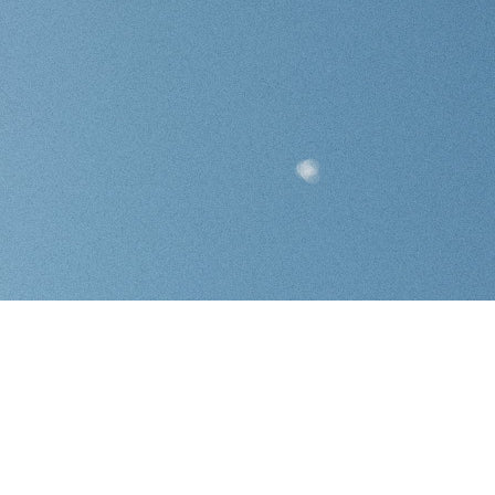
RES
ipement
FREERIDE