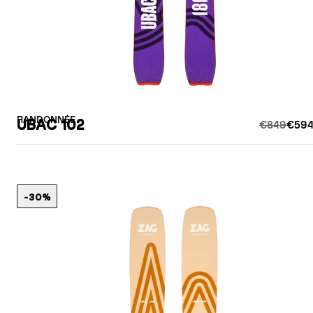
RANDONNÉE
UBAC 102
€849
€594
-30%