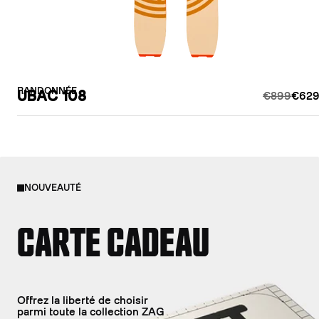
RANDONNÉE
UBAC 108
€899
€629
NOUVEAUTÉ
CARTE CADEAU
Offrez la liberté de choisir
parmi toute la collection ZAG