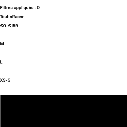
Filtres appliqués :
0
Tout effacer
€0-€159
M
L
XS-S