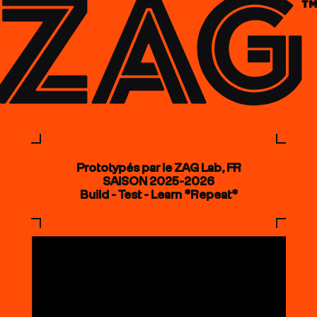
Prototypés par le ZAG Lab, FR
SAISON 2025-2026
Build - Test - Learn *Repeat*