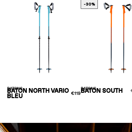
-30%
BATONS
BATONS
BATON NORTH VARIO
BATON SOUTH
€119
BLEU