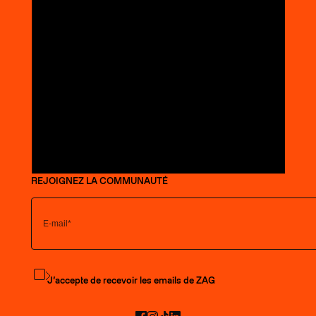
REJOIGNEZ LA COMMUNAUTÉ
S'abonner à la newsletter
J’accepte de recevoir les emails de ZAG