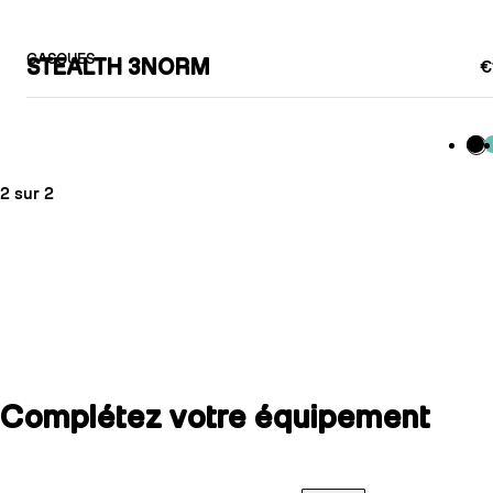
CASQUES
STEALTH 3NORM
€
Bla
M
2 sur 2
Complétez votre équipement