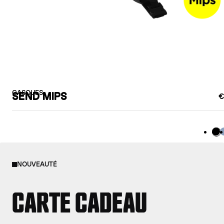
CASQUES
SEND MIPS
€
Bla
B
NOUVEAUTÉ
CARTE CADEAU