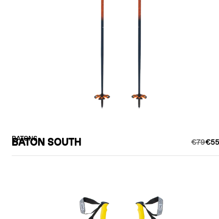
BATONS
BATON SOUTH
€79
€55