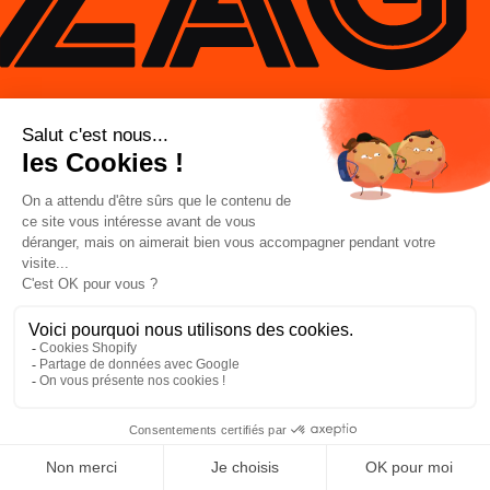
Prototypés par le ZAG Lab, FR
SAISON 2025-2026
Build - Test - Learn *Repeat*