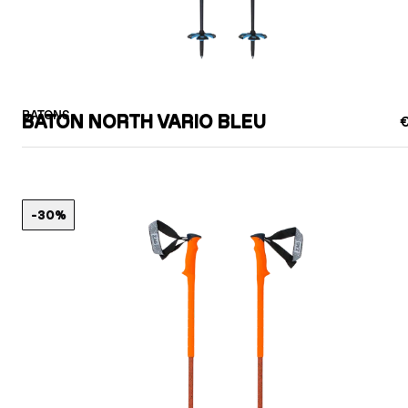
BATONS
BATON NORTH VARIO BLEU
€
-30%