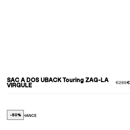
SAC A DOS UBACK Touring ZAG-LA
€289
€
VIRGULE
-50%
LAST CHANCE