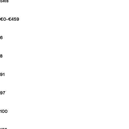
Skis
€0-€459
6
8
91
97
100