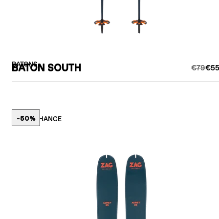
BATONS
BATON SOUTH
€79
€55
-50%
LAST CHANCE