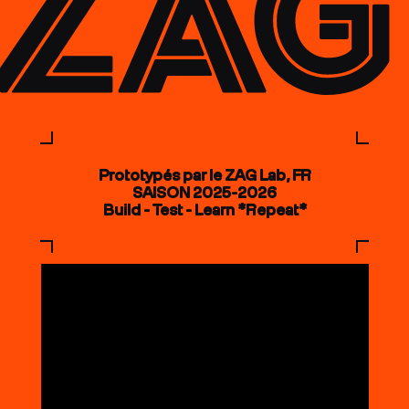
Prototypés par le ZAG Lab, FR
SAISON 2025-2026
Build - Test - Learn *Repeat*