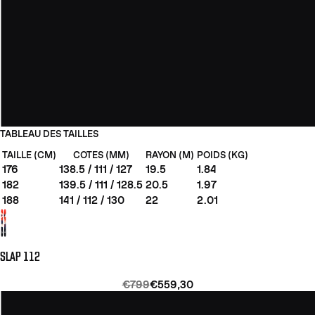
TABLEAU DES TAILLES
TAILLE (CM)
COTES (MM)
RAYON (M)
POIDS (KG)
176
138.5 / 111 / 127
19.5
1.84
182
139.5 / 111 / 128.5
20.5
1.97
188
141 / 112 / 130
22
2.01
SLAP 112
€799
€559,30