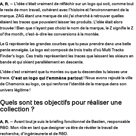
A. R.
— L’idée c’était vraiment de réfléchir sur un logo qui soit, comme tout
le reste de mon travail, cohérent avec l’histoire et l’environnement de la
marque. ZAG étant une marque de ski j’ai cherché à retrouver quelles
étaient les traces que pouvaient laisser les produits. L’idée était alors
trouvée ! Bien que n’ayant pas choisi le nom de la marque, le Z signifie le Z
of the month, c’est-à-dire les conversions à la montée.
Le G représente les grandes courbes que tu peux prendre dans une belle
pente enneigée. Le logo est composé de trois traits d’où Multi Tracks
Finder’s logo. Ces traits représentent les traces que laissent les skieurs en
bande et qui skient parallèlement en descente.
L’idée c’est vraiment que tu montes ou que tu descendes tu laisses une
trace.
C’est un logo qui t’emmène partout
! Nous avons rajouté la ville
de Chamonix au logo, ce qui renforce l’identité de la marque dans son
univers légitime !
Quels sont tes objectifs pour réaliser une
collection ?
A. R.
— Avant tout je suis le briefing fonctionnel de Bastien, responsable
R&D. Mon rôle en tant que designer va être de révéler le travail de
recherche, d’ingénieurerie et de R&D.