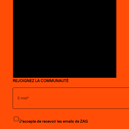
REJOIGNEZ LA COMMUNAUTÉ
S'abonner à la newsletter
J’accepte de recevoir les emails de ZAG