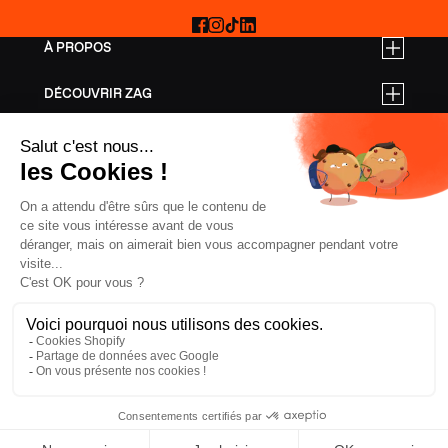
Facebook
Instagram
TikTok
LinkedIn
À PROPOS
DÉCOUVRIR ZAG
TARIFS PRO
AIDE
SKIS FREERIDE
SKIS RANDONNÉE
SKIS ALL MOUNTAIN
ÉQUIPEMENT
CONFIDENTIALITÉ
CGV
MENTIONS LÉGALES
COOKIES
FRANCE, € EUR
ZAG
2026