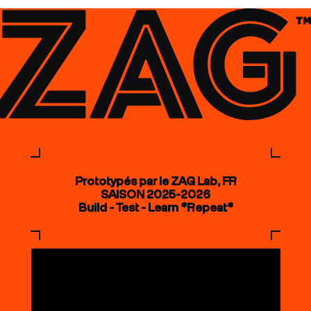
Prototypés par le ZAG Lab, FR
SAISON 2025-2026
Build - Test - Learn *Repeat*