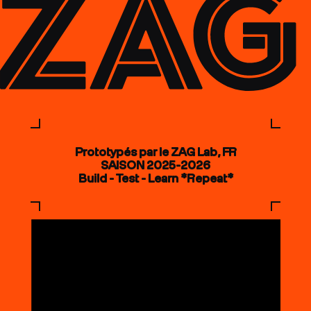
Prototypés par le ZAG Lab, FR
SAISON 2025-2026
Build - Test - Learn *Repeat*