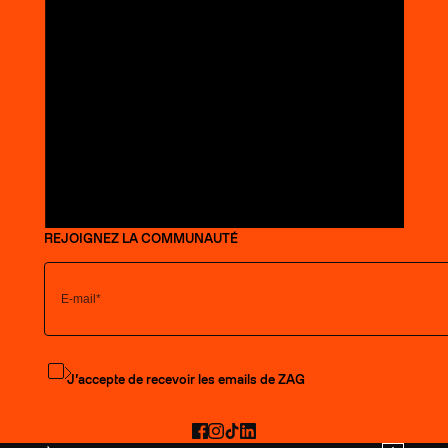
REJOIGNEZ LA COMMUNAUTÉ
S'abonner à la newsletter
J’accepte de recevoir les emails de ZAG
Facebook
Instagram
TikTok
LinkedIn