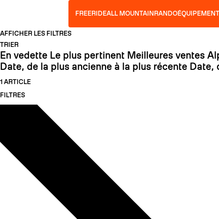
Passer au contenu
FREERIDE
ALL MOUNTAIN
RANDO
ÉQUIPEMEN
ZAG
MATA TI
UBAC 89
MATA TI
UBAC 95
BÂTO
AFFICHER LES FILTRES
TRIER
En vedette
Le plus pertinent
Meilleures ventes
Al
Date, de la plus ancienne à la plus récente
Date, 
1 ARTICLE
FILTRES
TEXTILE
SLAP 104
SLA