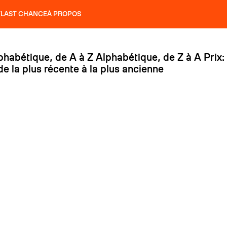
T
LAST CHANCE
À PROPOS
NS
SLAP 92
UBAC 102
SLAP 112
SLAP 92
UBAC 
phabétique, de A à Z
Alphabétique, de Z à A
Prix:
de la plus récente à la plus ancienne
COUTEAUX
P 104 LITE
RECHERCHER