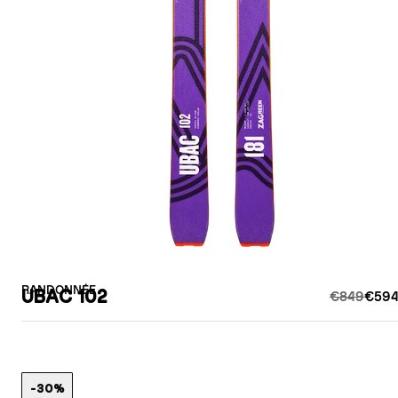
RANDONNÉE
UBAC 102
€849
€594
-30%