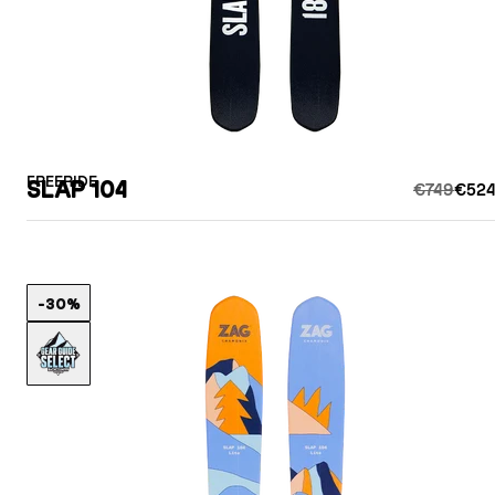
FREERIDE
SLAP 104
€749
€524
-30%