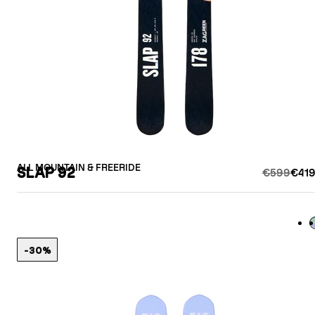
ALL MOUNTAIN & FREERIDE
SLAP 92
€599
€419
L
-30%