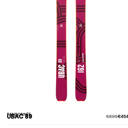
RANDONNÉE
UBAC 89
€699
€454