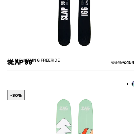
ALL MOUNTAIN & FREERIDE
SLAP 98
€649
€454
L
-30%