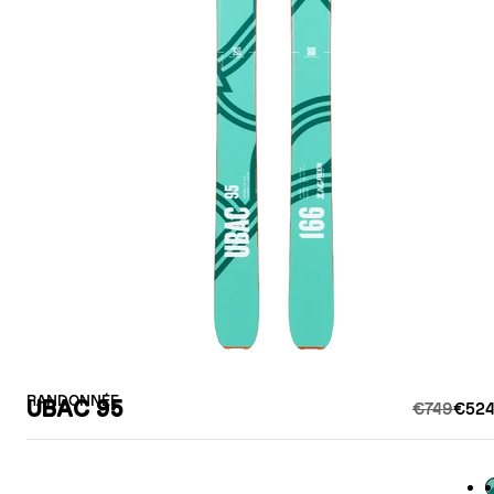
RANDONNÉE
UBAC 95
€749
€524
G