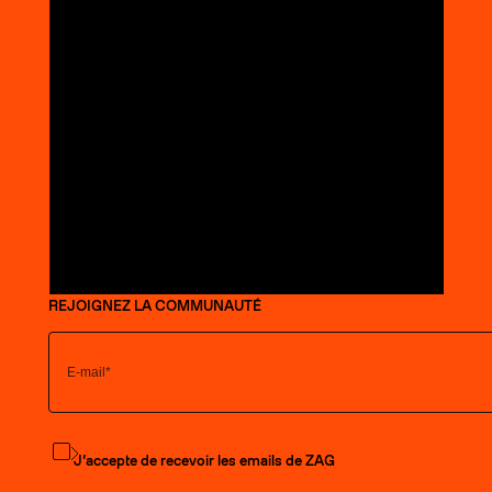
REJOIGNEZ LA COMMUNAUTÉ
S'abonner à la newsletter
J’accepte de recevoir les emails de ZAG