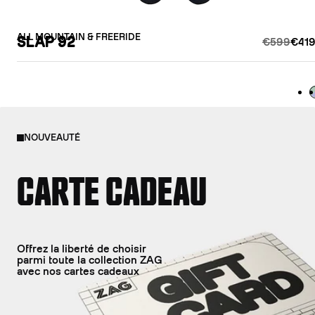
ALL MOUNTAIN & FREERIDE
SLAP 92
€599
€419
L
NOUVEAUTÉ
CARTE CADEAU
Offrez la liberté de choisir
parmi toute la collection ZAG
avec nos cartes cadeaux