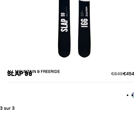
ALL MOUNTAIN & FREERIDE
SLAP 98
€649
€454
L
3 sur 3