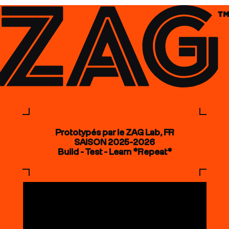
Prototypés par le ZAG Lab, FR
SAISON 2025-2026
Build - Test - Learn *Repeat*