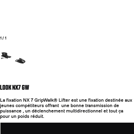
1
/
1
Aller à la diapositive 1
LOOK NX7 GW
La fixation NX 7 GripWalk® Lifter est une fixation destinée aux
jeunes compétiteurs offrant une bonne transmission de
puissance , un déclenchement multidirectionnel et tout ça
pour un poids réduit.